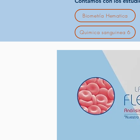
Contamos con los estudi
Biometría Hematica
Quimica sanguinea 6