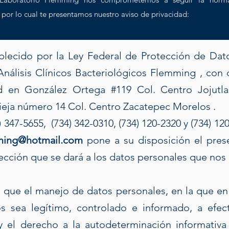
 por lo cual te presentamos nuestro aviso de privacidad:
blecido por la Ley Federal de Protección de Dat
Análisis Clínicos Bacteriológicos Flemming , con 
ad en González Ortega #119 Col. Centro Joju
ieja número 14 Col. Centro Zacatepec Morelos .
) 347-5655, (734) 342-0310, (734) 120-2320 y (734) 1
mming@hotmail.com
pone a su disposición el prese
tección que se dará a los datos personales que nos
que el manejo de datos personales, en la que 
s sea legítimo, controlado e informado, a efect
 y el derecho a la autodeterminación informativa