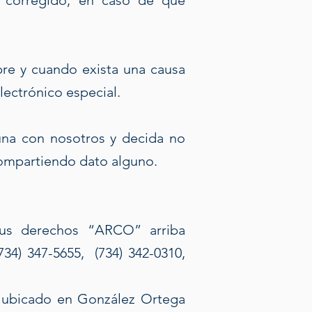
ea corregido, en caso de que
re y cuando exista una causa
lectrónico especial.
una con nosotros y decida no
compartiendo dato alguno.
sus derechos “ARCO” arriba
734) 347-5655, (734) 342-0310,
ng ubicado en González Ortega